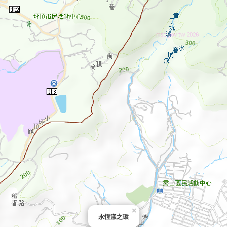
×
永恆漾之環