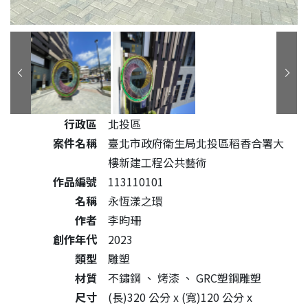
公共藝術作品詳細資料
行政區
北投區
案件名稱
臺北市政府衛生局北投區稻香合署大
樓新建工程公共藝術
作品編號
113110101
名稱
永恆漾之環
作者
李昀珊
創作年代
2023
類型
雕塑
材質
不鏽鋼
、
烤漆
、
GRC塑鋼雕塑
尺寸
(長)320 公分 x (寬)120 公分 x