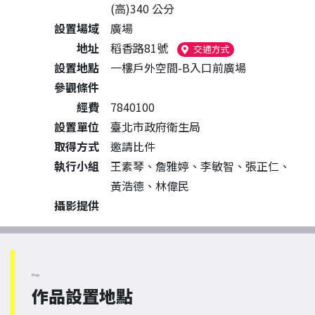
(高)340 公分
設置場域
廣場
地址
稻香路81號
（另開新視窗）
交通方式
設置地點
一樓戶外空間-B入口前廣場
參觀條件
經費
7840100
設置單位
臺北市政府衛生局
取得方式
邀請比件
執行小組
王素琴、詹雅婷、李敏智、張正仁、
黃浩德、林偉民
攝影提供
Map
作品設置地點