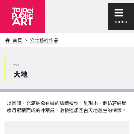
menu
首頁
公共藝術作品
大安區
大地
以圓潤、充滿抽象有機的弧線造型，呈現出一個彷若經歷
歲月累積而成的冲積扇，激發遙想亙古天地蒼生的情懷。