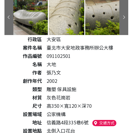
公共藝術作品詳細資料
行政區
大安區
案件名稱
臺北市大安地政事務所辦公大樓
作品編號
091102501
名稱
大地
作者
張乃文
創作年代
2002
類型
雕塑 傢具設施
材質
灰色花崗岩
尺寸
高350×寬120×深70
設置場域
公家機構
地址
信義路4段335巷6號
（另開新
交通方式
設置地點
北側入口花台