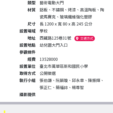
類型
藝術電動大門
材質
鋁板、不鏽鋼、烤漆、高溫陶板、陶
瓷馬賽克、玻璃纖維強化塑膠
尺寸
長 1200 x 寬 80 x 高 245 公分
設置場域
學校
地址
西藏路125巷31號
（另開新視窗
交通方式
設置地點
幼兒園大門入口
參觀條件
經費
13528000
設置單位
臺北市萬華區新和國民小學
取得方式
公開徵選
執行小組
張伯謙、阮韻璇、邱永章、陳振輝、
張正仁、簡福鋛、楊尊智
攝影提供