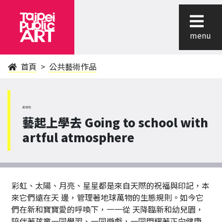
menu
首頁
公共藝術作品
萬華區
藝起上學去 Going to school with
artful atmosphere
彩虹、太陽、月亮、星星都是來自天際的祝福與印記，本
來它們遠在天 邊，管理著地球萬物的生態規則。如今它
們在新和寶寶愛的呼喚下，一一從 天降臨新和幼兒園，
陪伴著孩童一同學習、一同遊戲，一同閃耀著正向健康