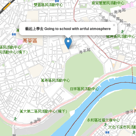
×
藝起上學去 Going to school with artful atmosphere