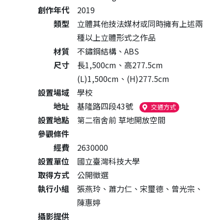
創作年代
2019
類型
立體其他技法媒材或同時擁有上述兩
種以上立體形式之作品
材質
不鏽鋼結構、ABS
尺寸
長1,500cm、高277.5cm
(L)1,500cm、(H)277.5cm
設置場域
學校
地址
基隆路四段43號
（另開新視窗
交通方式
設置地點
第二宿舍前 草地開放空間
參觀條件
經費
2630000
設置單位
國立臺灣科技大學
取得方式
公開徵選
執行小組
張燕玲、蕭力仁、宋璽德、曾光宗、
陳惠婷
攝影提供