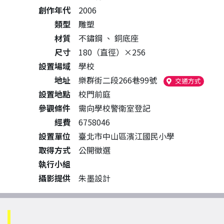
創作年代
2006
類型
雕塑
材質
不鏽鋼
、
銅底座
尺寸
180（直徑）×256
設置場域
學校
地址
樂群街二段266巷99號
（另開
交通方式
設置地點
校門前庭
參觀條件
需向學校警衛室登記
經費
6758046
設置單位
臺北市中山區濱江國民小學
取得方式
公開徵選
執行小組
攝影提供
朱墨設計