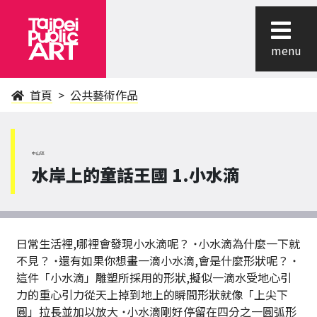
menu
首頁
公共藝術作品
中山區
水岸上的童話王國 1.小水滴
日常生活裡,哪裡會發現小水滴呢？ ˙小水滴為什麼一下就
不見？ ˙還有如果你想畫一滴小水滴,會是什麼形狀呢？ ˙
這件「小水滴」雕塑所採用的形狀,擬似一滴水受地心引
力的重心引力從天上掉到地上的瞬間形狀就像「上尖下
圓」拉長並加以放大 ˙小水滴剛好停留在四分之一圓弧形