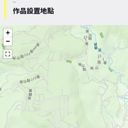
Map
作品設置地點
+
−