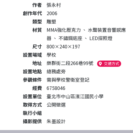
作者
張永村
創作年代
2006
類型
雕塑
材質
MMA強化壓克力
、
水聲裝置音響感應
器
、
不鏽鋼底座
、
LED探照燈
尺寸
800×240×197
設置場域
學校
地址
樂群街二段266巷99號
（另開
交通方式
設置地點
總務處旁
參觀條件
需與學校警衛室登記
經費
6758046
設置單位
臺北市中山區濱江國民小學
取得方式
公開徵選
執行小組
攝影提供
朱墨設計