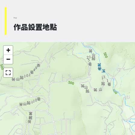
Map
作品設置地點
+
−