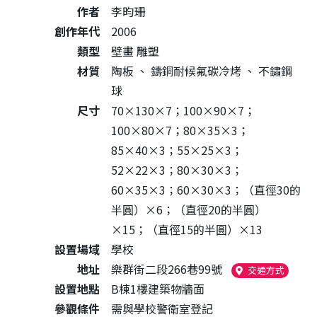
作者
李昀珊
創作年代
2006
類型
壁畫 雕塑
材質
陶板
、
鑄銅耐候氟碳冷烤
、
不鏽鋼
球
尺寸
70×130×7；100×90×7；
100×80×7；80×35×3；
85×40×3；55×25×3；
52×22×3；80×30×3；
60×35×3；60×30×3；（直徑30的
半圓）×6；（直徑20的半圓）
×15；（直徑15的半圓）×13
設置場域
學校
地址
樂群街二段266巷99號
（另開
交通方式
設置地點
B棟1樓建築物牆面
參觀條件
需與學校警衛室登記