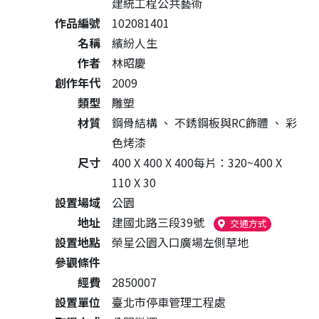
建統工程公共藝術
作品編號
102081401
名稱
繽紛人生
作者
林昭慶
創作年代
2009
類型
雕塑
材質
鋼骨結構
、
不銹鋼板與RC飾體
、
彩
色烤漆
尺寸
400 X 400 X 400每片：320~400 X
110 X 30
設置場域
公園
地址
建國北路三段39號
（另開新視
交通方式
設置地點
榮星公園入口廣場左側草地
參觀條件
經費
2850007
設置單位
臺北市停車管理工程處