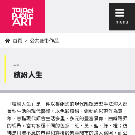
menu
首頁
公共藝術作品
中山區
繽紛人生
「繽紛人生」是一件以群組式的現代雕塑造型手法溶入都
會型生活的現代藝術，以色彩繽紛、飄動的彩帶作為意
象，意指現代都會生活多重、多元的豐富景像，曲線躍昇
的緞帶，富有多種不同的色系：紅、黃、藍、綠、橙；彷
彿是川流不息的市容和穿梭於繁華閙市的路人寫照，而公