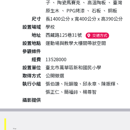
子
、
陶瓷馬賽克
、
高溫陶板
、
臺灣
原生木
、
PPG烤漆
、
石板
、
銅板
尺寸
長1400公分 x 寬400公分 x 高390公分
設置場域
學校
地址
西藏路125巷31號
（另開新視窗
交通方式
設置地點
運動場與教學大樓間帶狀空間
參觀條件
經費
13528000
設置單位
臺北市萬華區新和國民小學
取得方式
公開徵選
執行小組
張伯謙、阮韻璇、邱永章、陳振輝、
張正仁、簡福鋛、楊尊智
攝影提供
Map