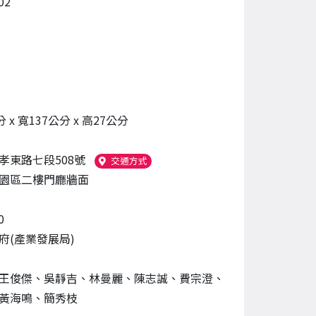
02
 x 寬137公分 x 高27公分
孝東路七段508號
（另開新視窗）
交通方式
園區二樓門廳牆面
0
府(產業發展局)
王俊傑、吳靜吉、林曼麗、陳志誠、費宗澄、
黃海鳴、簡秀枝