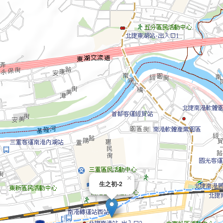
×
生之初-2