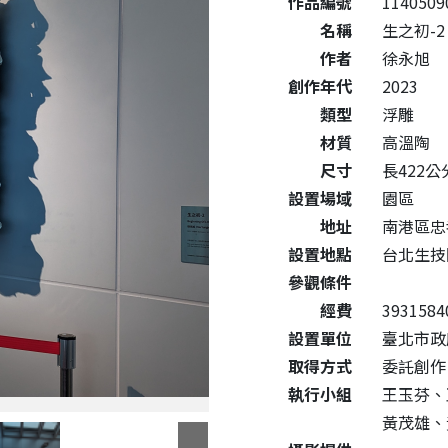
作品編號
1140509
名稱
生之初-2
作者
徐永旭
創作年代
2023
類型
浮雕
材質
高溫陶
尺寸
長422公分
設置場域
園區
地址
南港區忠
設置地點
台北生技
參觀條件
經費
3931584
設置單位
臺北市政
取得方式
委託創作
執行小組
王玉芬、
黃茂雄、