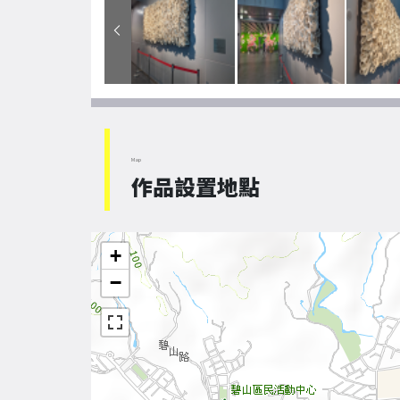
Map
作品設置地點
+
−