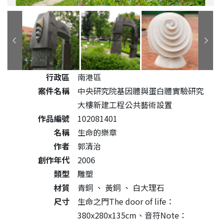
公共藝術作品詳細資料
行政區
南港區
案件名稱
中央研究院基因體與蛋白體實驗研究
大樓新建工程公共藝術設置
作品編號
102081401
名稱
生命的樂章
作者
郭清治
創作年代
2006
類型
雕塑
材質
青銅
、
黃銅
、
白大理石
尺寸
生命之門The door of life：
380x280x135cm、音符Note：