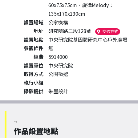
60x75x75cm、旋律Melody：
135x170x130cm
設置場域
公家機構
地址
研究院路二段128號
（另開新視
交通方式
設置地點
中央研究院基因體研究中心戶外廣場
參觀條件
無
經費
5914000
設置單位
中央研究院
取得方式
公開徵選
執行小組
攝影提供
朱墨設計
Map
作品設置地點