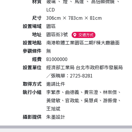
材質
玻璃
、
燈
、
馬達
、
高倍顯微鏡
、
LCD
尺寸
306cm × 783cm × 81cm
設置場域
園區
地址
園區街3號
（另開新視窗）
交通方式
設置地點
南港軟體工業園區二期F棟大廳牆面
參觀條件
無
經費
81000000
設置單位
經濟部工業局 台北市政府都市發展局
／張曉華：2725-8281
取得方式
邀請比件
執行小組
李繁彥、曲德義、費宗澄、林崇傑、
黃健敏、官政能、吳慧貞、游振偉、
王旭斌
攝影提供
朱墨設計