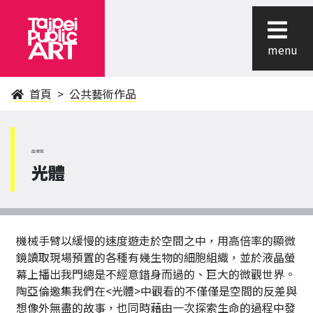
menu
首頁
公共藝術作品
南港區
光體
機械手臂以緩慢的速度遊走於空間之中，用高倍率的顯微
鏡讀取現場預置的各種有幾生物的細胞組織，並於液晶螢
幕上播出我門總是不經意錯身而過的、巨大的微觀世界。
陶亞倫邀集我們在<光體>中觀看的不僅僅是空間的反差與
想像外無盡的故事，也同時藉由一次探索生命的過程中發