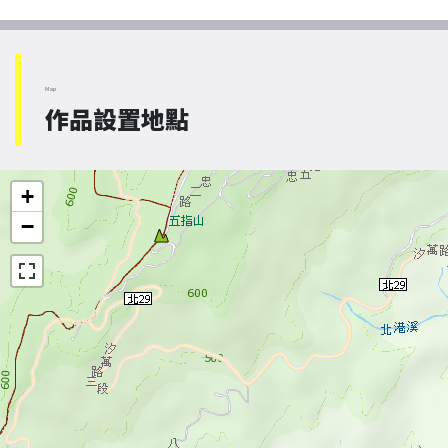
Map
作品設置地點
+
−