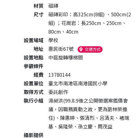
材質
磁磚
尺寸
磁磚彩印：高325cm(8組) 、500cm(2
組) ；花崗岩：長250cm、250cm、
80cm、40cm
設置場域
學校
地址
惠民街67號
（另開新視窗）
交通方式
設置地點
中庭旋轉樓梯間
參觀條件
經費
13780144
設置單位
臺北市南港區南港國民小學
取得方式
委託創作
執行小組
湯昶洪(99.8.9後之公開徵選案鑑價會
議，因職務異動之故，更為劉林榮擔
任)、陳惠婷、張清烈、呂清夫、褚瑞
基、吳隆榮、孫立慶、周茂益
攝影提供