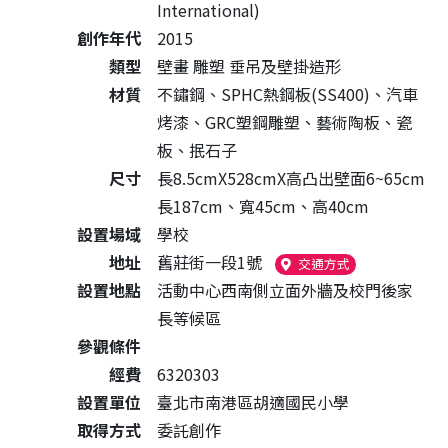
International)
創作年代
2015
類型
壁畫 雕塑 垂吊及壁掛造形
材質
不鏽鋼、SPHC熱鋼板(SS400)、汽車
烤漆、GRC塑鋼雕塑、藝術陶板、瓷
板、抿石子
尺寸
長8.5cmX528cmX高凸出壁面6~65cm
長187cm、寬45cm、高40cm
設置場域
學校
地址
舊莊街一段1號
（另開新視窗）
交通方式
設置地點
活動中心西南側立面外牆及校門後家
長等候區
參觀條件
經費
6320303
設置單位
臺北市南港區胡適國民小學
取得方式
委託創作