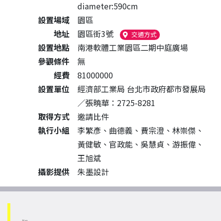
diameter:590cm
設置場域
園區
地址
園區街3號
（另開新視窗）
交通方式
設置地點
南港軟體工業園區二期中庭廣場
參觀條件
無
經費
81000000
設置單位
經濟部工業局 台北市政府都市發展局
／張曉華：2725-8281
取得方式
邀請比件
執行小組
李繁彥、曲德義、費宗澄、林崇傑、
黃健敏、官政能、吳慧貞、游振偉、
王旭斌
攝影提供
朱墨設計
Map