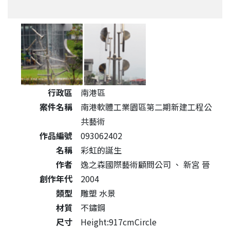
公共藝術作品詳細資料
行政區
南港區
案件名稱
南港軟體工業園區第二期新建工程公
共藝術
作品編號
093062402
名稱
彩虹的誕生
作者
逸之森國際藝術顧問公司
、
新宮 晉
創作年代
2004
類型
雕塑 水景
材質
不鏽鋼
尺寸
Height:917cmCircle