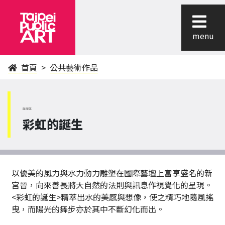
menu
首頁
公共藝術作品
南港區
彩虹的誕生
以優美的風力與水力動力雕塑在國際藝壇上富享盛名的新
宮晉，向來善長將大自然的法則與訊息作視覺化的呈現。
<彩虹的誕生>精萃出水的美感與想像，使之精巧地隨風搖
曳，而陽光的舞步亦於其中不斷幻化而出。