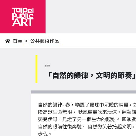
首頁
公共藝術作品
南港區
「自然的韻律，文明的節奏
自然的韻律- 春，喚醒了露珠中沉睡的精靈
隆高歌生命無限。 秋風翦翦吹來清涼，翻動
嬰兒伊呀，見證了另一個生命的起始。 四季默
自然的眼前往復奔馳。 自然微笑著托起文明
步伐。