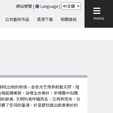
網站導覽
|
Language
|
menu
公共藝術作品
資源下載
相關連結
雄獅吼出牠的熱情，金色光芒飛奔蔚藍天際，隆
合唱起讚美歌，詠嘆生命美好，祈禱聲中似聞
的節奏- 文明列車呼嘯而去，又飛奔而來，在
滋養了空洞的靈魂，於是歡欣踏出節奏美妙的