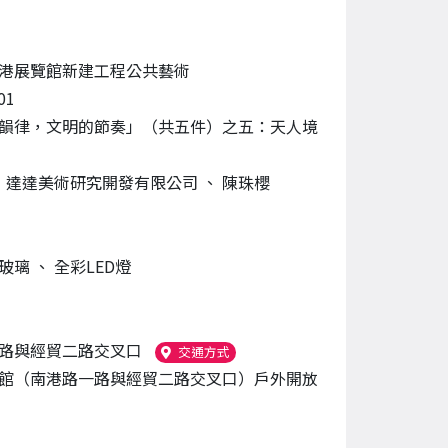
港展覽館新建工程公共藝術
01
韻律，文明的節奏」（共五件）之五：天人境
、
達達美術研究開發有限公司
、
陳珠櫻
燒玻璃
、
全彩LED燈
路與經貿二路交叉口
（另開新視窗）
交通方式
館（南港路一路與經貿二路交叉口）戶外開放