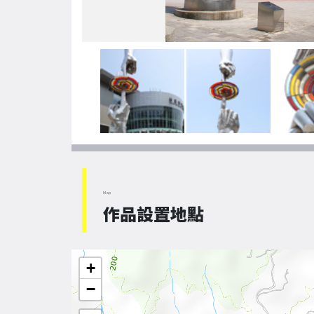
Map
作品設置地點
+
−