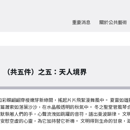
重要消息
關於公共藝術
」（共五件）之五：天人境界
，如彩蝶翩翩穿梭嫩芽新綠間，搖起片片飛絮漫舞風中。 夏雷如
詩篇蕭索如落葉沙沙，在水晶般透明的秋氣中。 冬之聖堂管風琴
默執著人們的手，心聲流洩如跳躍的音符，譜出曼波韻律。 文明
，安慰空虛的心靈，為它加持替它祈禱。 文明得到生命的甘泉，