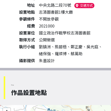
地址
中央北路二段70號
（另開新視
交通方式
設置地點
志清圖書館1樓大廳
參觀條件
不開放參觀
經費
2021000
設置單位
國立政治作戰學校志清圖書館
取得方式
公開徵選
執行小組
劉鎮洲、熊碧梧、鄭正慶、吳光庭、
緒保強、羅燦博、蔡萬助
攝影提供
朱墨設計
Map
作品設置地點