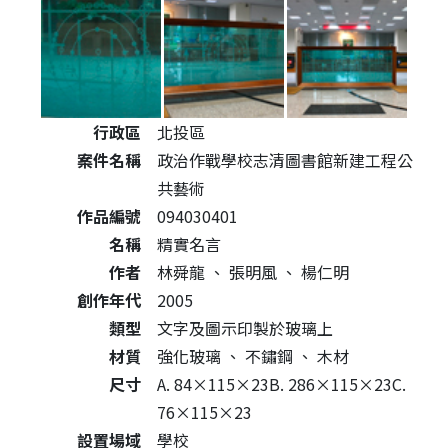
公共藝術作品詳細資料
行政區
北投區
案件名稱
政治作戰學校志清圖書館新建工程公
共藝術
作品編號
094030401
名稱
精實名言
作者
林舜龍
、
張明風
、
楊仁明
創作年代
2005
類型
文字及圖示印製於玻璃上
材質
強化玻璃
、
不鏽鋼
、
木材
尺寸
A. 84×115×23B. 286×115×23C.
76×115×23
設置場域
學校