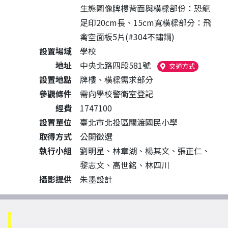
生態圖像牌樓背面與橫樑部份：恐龍
足印20cm長、15cm寬橫樑部分：飛
禽空面板5片(#304不鏽鋼)
設置場域
學校
地址
中央北路四段581號
（另開新視
交通方式
設置地點
牌樓、橫樑需求部分
參觀條件
需向學校警衛室登記
經費
1747100
設置單位
臺北市北投區關渡國民小學
取得方式
公開徵選
執行小組
劉明星、林章湖、楊其文、張正仁、
黎志文、高世銘、林四川
攝影提供
朱墨設計