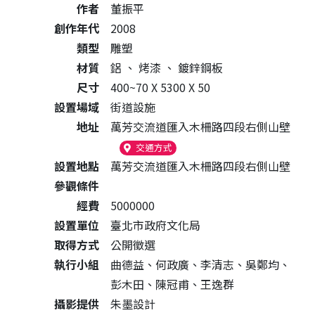
作者
董振平
創作年代
2008
類型
雕塑
材質
鋁
、
烤漆
、
鍍鋅鋼板
尺寸
400~70 X 5300 X 50
設置場域
街道設施
地址
萬芳交流道匯入木柵路四段右側山壁
（另開新視窗）
交通方式
設置地點
萬芳交流道匯入木柵路四段右側山壁
參觀條件
經費
5000000
設置單位
臺北市政府文化局
取得方式
公開徵選
執行小組
曲德益、何政廣、李清志、吳鄭均、
彭木田、陳冠甫、王逸群
攝影提供
朱墨設計