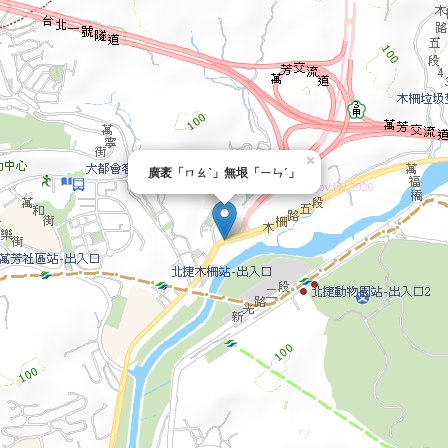
×
廣袤「ㄇㄠˋ」無垠「ㄧㄣˊ」