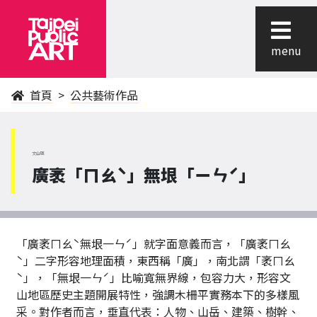
menu
首頁
公共藝術作品
文山區
廣袤「ㄇㄠˋ」無垠「ㄧㄣˊ」
「廣袤ㄇㄠˋ無垠一ㄣˊ」就字面意義而言，「廣袤ㄇㄠ
ˋ」二字形容地理面積，東西稱「廣」，南北謂「袤ㄇㄠ
ˋ」，「無垠一ㄣˊ」比喻寬無界線，包容力大，形容文
山地區歷史主題開展特性，強調木柵平實務本下的多樣風
采。對作者而言，垂直代表：人物、山岳、建築、樹幹、