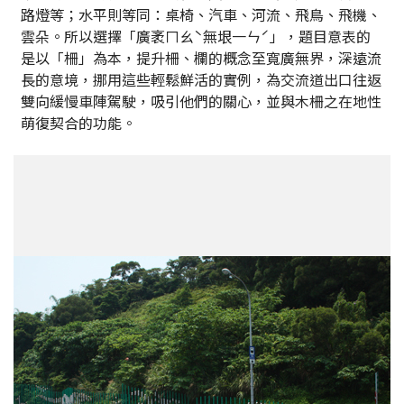
路燈等；水平則等同：桌椅、汽車、河流、飛鳥、飛機、
雲朵。所以選擇「廣袤ㄇㄠˋ無垠一ㄣˊ」，題目意表的
是以「柵」為本，提升柵、欄的概念至寬廣無界，深遠流
長的意境，挪用這些輕鬆鮮活的實例，為交流道出口往返
雙向緩慢車陣駕駛，吸引他們的關心，並與木柵之在地性
萌復契合的功能。