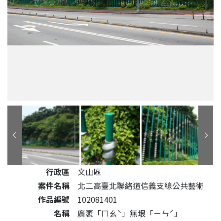
公共藝術作品詳細資料
行政區
文山區
案件名稱
北二高臺北聯絡道信義支線公共藝術
作品編號
102081401
名稱
廣袤「ㄇㄠˋ」無垠「ㄧㄣˊ」