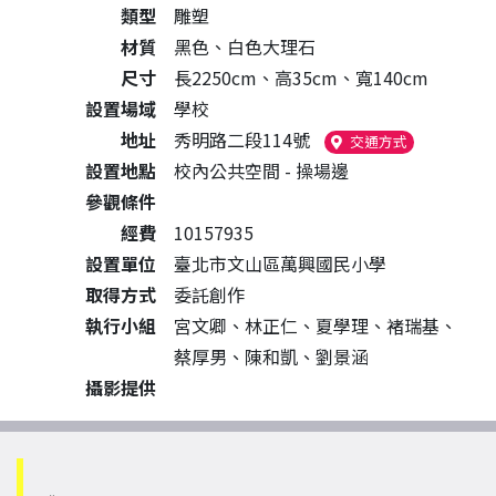
類型
雕塑
材質
黑色、白色大理石
尺寸
長2250cm、高35cm、寬140cm
設置場域
學校
地址
秀明路二段114號
（另開新視窗
交通方式
設置地點
校內公共空間 - 操場邊
參觀條件
經費
10157935
設置單位
臺北市文山區萬興國民小學
取得方式
委託創作
執行小組
宮文卿、林正仁、夏學理、褚瑞基、
蔡厚男、陳和凱、劉景涵
攝影提供