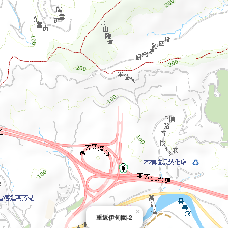
×
重返伊甸園-2