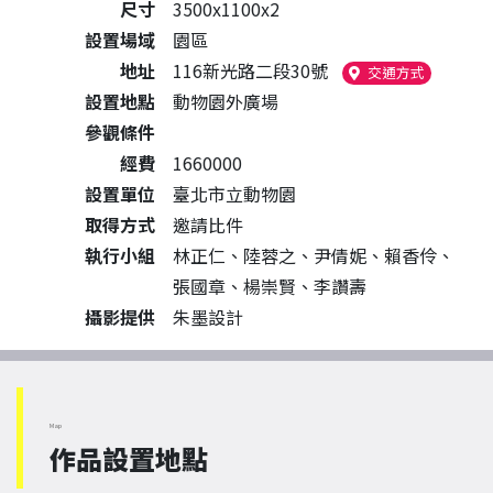
尺寸
3500x1100x2
設置場域
園區
地址
116新光路二段30號
（另開新
交通方式
設置地點
動物園外廣場
參觀條件
經費
1660000
設置單位
臺北市立動物園
取得方式
邀請比件
執行小組
林正仁、陸蓉之、尹倩妮、賴香伶、
張國章、楊崇賢、李讚壽
攝影提供
朱墨設計
Map
作品設置地點