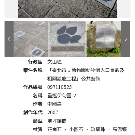
公共藝術作品詳細資料
行政區
文山區
案件名稱
「臺北市立動物園動物園入口景觀及
相關設施工程」公共藝術
作品編號
097110525
名稱
重返伊甸園-2
作者
李國嘉
創作年代
2007
類型
地坪鑲嵌
材質
花崗石
、
小圓石
、
琉璃珠
、
高溫瓷