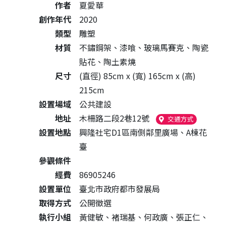
作者
夏愛華
創作年代
2020
類型
雕塑
材質
不鏽鋼架、漆喰、玻璃馬賽克、陶瓷
貼花、陶土素燒
尺寸
(直徑) 85cm x (寬) 165cm x (高)
215cm
設置場域
公共建設
地址
木柵路二段2巷12號
（另開新視
交通方式
設置地點
興隆社宅D1區南側鄰里廣場、A棟花
臺
參觀條件
經費
86905246
設置單位
臺北市政府都市發展局
取得方式
公開徵選
執行小組
黃健敏、褚瑞基、何政廣、張正仁、