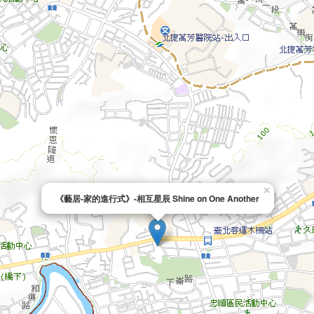
×
《藝居-家的進行式》-相互星辰 Shine on One Another