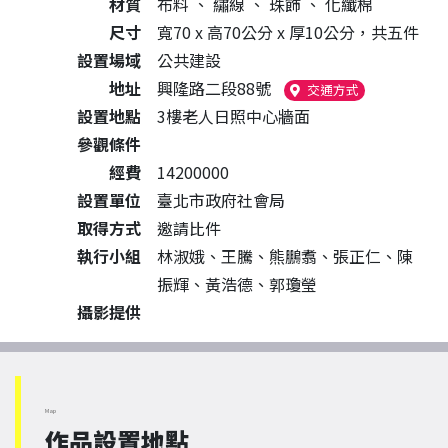
材質
布料
、
繡線
、
珠飾
、
化纖棉
尺寸
寬70 x 高70公分 x 厚10公分，共五件
設置場域
公共建設
地址
興隆路二段88號
（另開新視窗
交通方式
設置地點
3樓老人日照中心牆面
參觀條件
經費
14200000
設置單位
臺北市政府社會局
取得方式
邀請比件
執行小組
林淑娥、王騰、熊鵬翥、張正仁、陳
振輝、黃浩德、郭瓊瑩
攝影提供
Map
作品設置地點