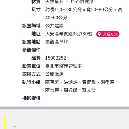
材質
天然景石
、
戶外耐候漆
尺寸
約長120~180公分 x 寬50~80公分 x 高
40~60公分
設置場域
公共建設
地址
大安區辛亥路3段330號
（另開
交通方式
設置地點
景觀區草坪
參觀條件
經費
15082252
設置單位
臺北市殯葬管理處
取得方式
公開徵選
執行小組
陳智豪、洪頌評、黃健敏、謝孝德、
陳愷璜、周逸傑、蘇文清
攝影提供
Map