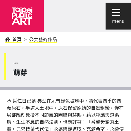
menu
首頁
公共藝術作品
大安區
萌芽
承 哲仁日已遠 典型在夙昔綠色坡地中，將代表四季的四
顆原石，半道人土地中，原石保留原始的自然粗騷，僅在
局部雕刻象徴不同節氣的圖騰與芽眼，藉以呼應天道循
環、生生不息的自然法則，也應許著：「番馨毋驚落土
爛，只求枝葉代代伝」永遠樂觀進取、充滿希望、永續傳