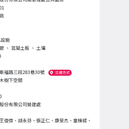
01
跳
具設施
圓管
、
混凝土板
、
土壤
0
斯福路三段283巷30號
（另開新視窗）
交通方式
木樹下空間
0
股份有限公司營建處
王俊傑、胡永芬、張正仁、康旻杰、童棟樑、