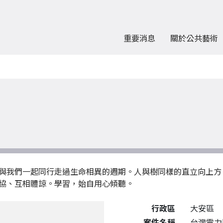
重要消息
關於公共藝術
與我們一起同行走過生命相異的週期。人與樹同樣的直立向上方
協、互相體諒。學習，始自用心傾聽。
公共藝術作品詳細資料
行政區
大安區
案件名稱
台灣電力