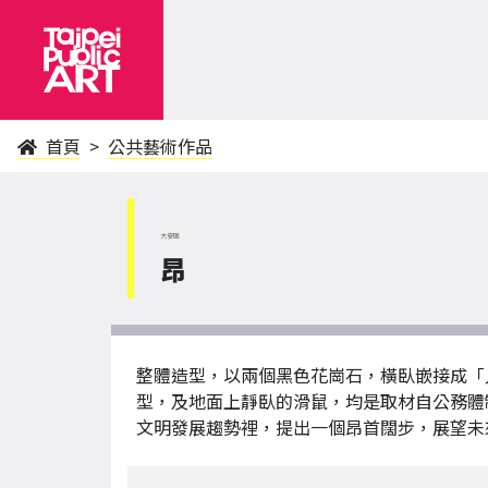
首頁
公共藝術作品
大安區
昂
整體造型，以兩個黑色花崗石，橫臥嵌接成「
型，及地面上靜臥的滑鼠，均是取材自公務體
文明發展趨勢裡，提出一個昂首闊步，展望未