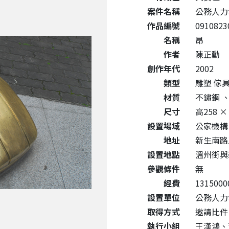
案件名稱
公務人力
作品編號
0910823
名稱
昂
作者
陳正勳
創作年代
2002
類型
雕塑 傢
材質
不鏽鋼
尺寸
高258 ×
設置場域
公家機構
地址
新生南路
設置地點
溫州街與
參觀條件
無
經費
1315000
設置單位
公務人力
取得方式
邀請比件
執行小組
王漢鴻、