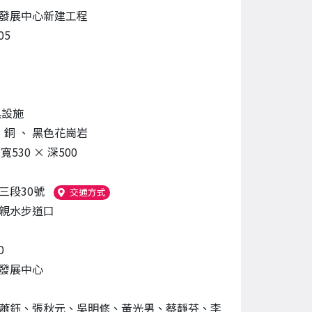
發展中心新建工程
05
具設施
、
銅
、
黑色花崗岩
 寬530 × 深500
三段30號
（另開新視窗）
交通方式
親水步道口
0
發展中心
蕭鈺、張秋元、吳明修、黃光男、蔡靜芬、李