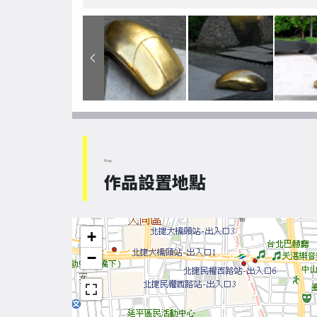
Map
作品設置地點
+
−