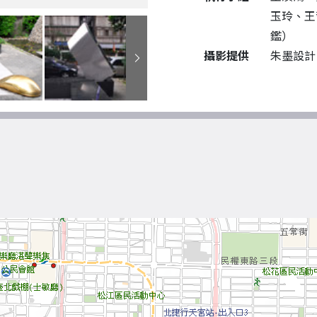
玉玲、王
鑑）
攝影提供
朱墨設計