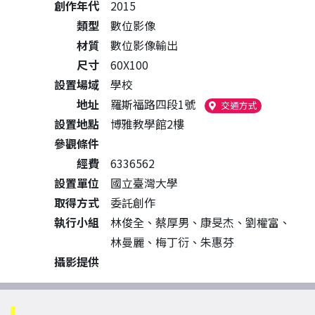
創作年代
2015
類型
數位影像
材質
數位影像輸出
尺寸
60X100
設置場域
學校
地址
羅斯福路四段1號
（另開新視窗
交通方式
設置地點
博雅教學館2樓
參觀條件
經費
6336562
設置單位
國立臺灣大學
取得方式
委託創作
執行小組
林俊全、蔡厚男、康旻杰、劉權富、
林曼麗、梅丁衍、朱惠芬
攝影提供