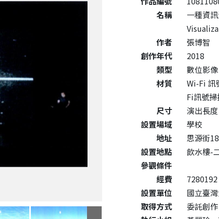
作品編號
1081108
名稱
一種資訊流的
Visualiza
作者
張博智
創作年代
2018
類型
數位影像
材質
Wi-Fi 
Fi訊號
尺寸
演出長度
設置場域
學校
地址
思源街1
設置地點
飲水樓-
參觀條件
經費
7280192
設置單位
國立臺灣
取得方式
委託創作