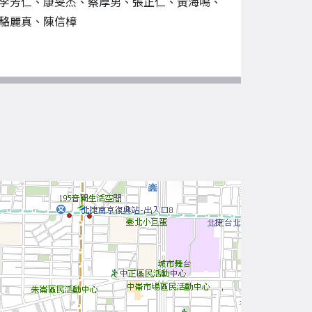
李芳仁、康旻杰、蔡厚男、張正仁、黃海鳴、
駱麗真、陳信樟