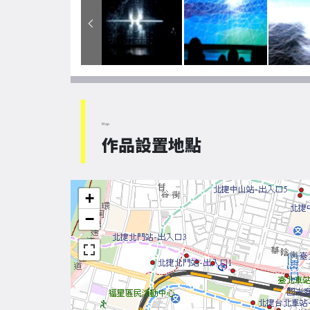
Map
作品設置地點
+
−