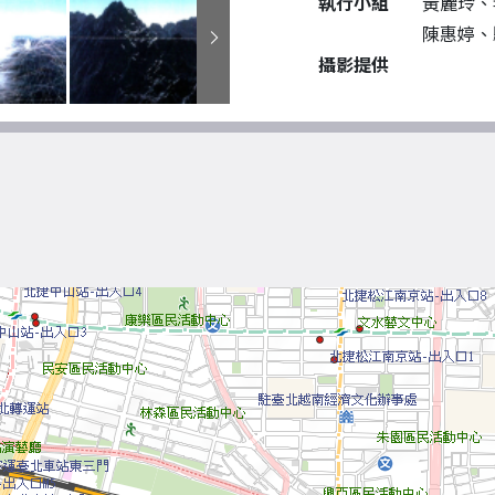
執行小組
黃麗玲、
陳惠婷、
攝影提供