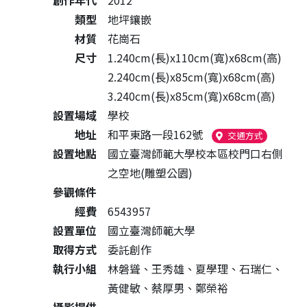
創作年代
2012
類型
地坪鑲嵌
材質
花崗石
尺寸
1.240cm(長)x110cm(寬)x68cm(高)
2.240cm(長)x85cm(寬)x68cm(高)
3.240cm(長)x85cm(寬)x68cm(高)
設置場域
學校
地址
和平東路一段162號
（另開新視
交通方式
設置地點
國立臺灣師範大學校本區校門口右側
之空地(雕塑公園)
參觀條件
經費
6543957
設置單位
國立臺灣師範大學
取得方式
委託創作
執行小組
林磐聳、王秀雄、夏學理、石瑞仁、
黃健敏、蔡厚男、鄭榮裕