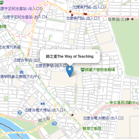
×
師之道The Way of Teaching