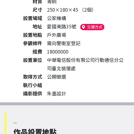
材質
青銅
尺寸
250×180×45 （2個）
設置場域
公家機構
地址
愛國東路35號
（另開新視窗）
交通方式
設置地點
戶外廣場
參觀條件
需向警衛室登記
經費
18000000
設置單位
中華電信股份有限公司行動通信分公
司臺北營運處
取得方式
公開徵選
執行小組
攝影提供
朱墨設計
Map
作品設置地點