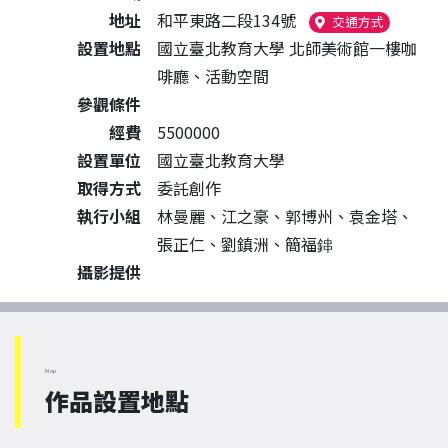
地址
和平東路二段134號
（另開新視
交通方式
設置地點
國立臺北教育大學 北師美術館一樓咖
啡廳、活動空間
參觀條件
經費
5500000
設置單位
國立臺北教育大學
取得方式
委託創作
執行小組
林曼麗、江之豪、郭博州、袁金塔、
張正仁、劉鎮洲、簡福鋛
攝影提供
Map
作品設置地點