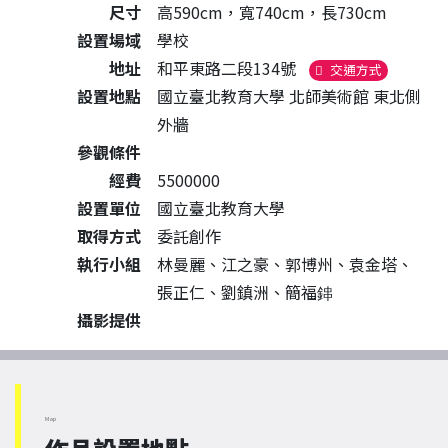
尺寸
高590cm，寬740cm，長730cm
設置場域
學校
地址
和平東路二段134號
（另開新視
交通方式
設置地點
國立臺北教育大學 北師美術館 東北側
外牆
參觀條件
經費
5500000
設置單位
國立臺北教育大學
取得方式
委託創作
執行小組
林曼麗、江之豪、郭博州、袁金塔、
張正仁、劉鎮洲、簡福鋛
攝影提供
Map