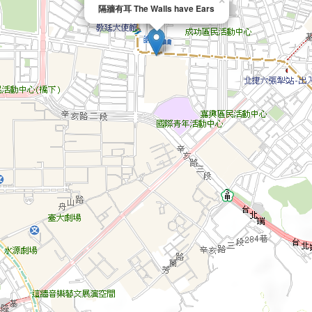
×
隔牆有耳 The Walls have Ears