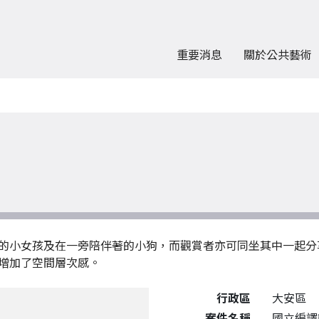
重要消息
關於公共藝術
的小女孩及在一旁陪伴著的小狗，而觀賞者亦可同坐其中一起分
增加了空間層次感。
公共藝術作品詳細資料
行政區
大安區
案件名稱
國立編譯