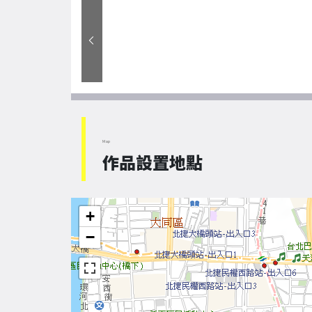
Map
作品設置地點
+
−