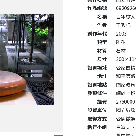
作品編號
0920926
名稱
百年樹人
作者
王秀杞
創作年代
2003
類型
雕塑
材質
石材
尺寸
200×11
設置場域
公家機構
地址
和平東路
設置地點
國家教育
參觀條件
請於上班
經費
2750000
設置單位
國立編譯
取得方式
公開徵選
執行小組
呂清夫、
黃中端、