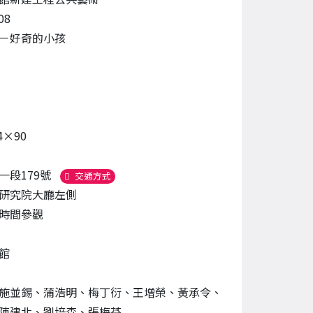
08
－好奇的小孩
4×90
一段179號
（另開新視窗）
交通方式
研究院大廳左側
時間參觀
館
施並錫、蒲浩明、梅丁衍、王增榮、黃承令、
陳建北、劉培森、張梅芬