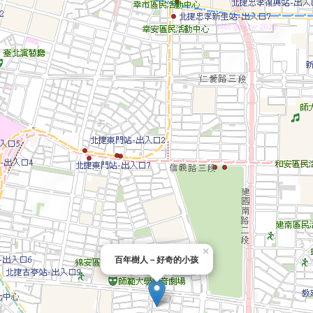
×
百年樹人－好奇的小孩