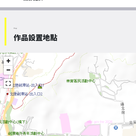
Map
作品設置地點
+
−