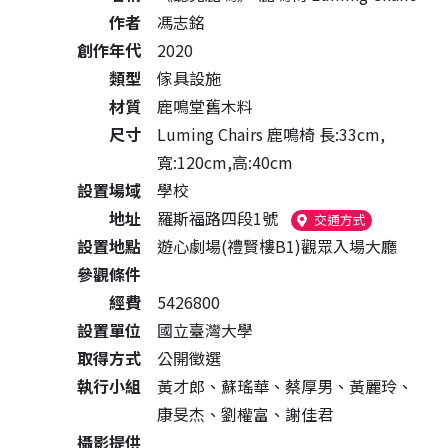
作者
馮志銘
創作年代
2020
類型
傢具設施
材質
鹿鳴堂舊木料
尺寸
Luming Chairs 鹿鳴椅 長:33cm,
寬:120cm,高:40cm
設置場域
學校
地址
羅斯福路四段1號
（另開新視窗
交通方式
設置地點
遊心劇場(禮賢樓B1)觀眾入場大廳
參觀條件
經費
5426800
設置單位
國立臺灣大學
取得方式
公開徵選
執行小組
黃才郎、蘇瑤華、蔡厚男、黃麗玲、
康旻杰、劉權富、謝佳君
攝影提供