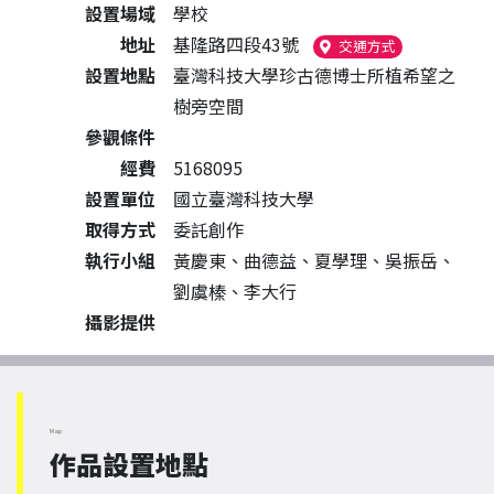
設置場域
學校
地址
基隆路四段43號
（另開新視窗
交通方式
設置地點
臺灣科技大學珍古德博士所植希望之
樹旁空間
參觀條件
經費
5168095
設置單位
國立臺灣科技大學
取得方式
委託創作
執行小組
黃慶東、曲德益、夏學理、吳振岳、
劉虞榛、李大行
攝影提供
Map
作品設置地點