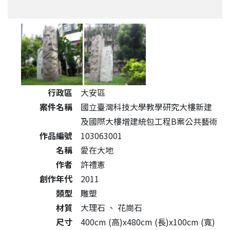
公共藝術作品詳細資料
行政區
大安區
案件名稱
國立臺灣科技大學教學研究大樓新建
及國際大樓增建統包工程B案公共藝術
作品編號
103063001
名稱
愛在大地
作者
許禮憲
創作年代
2011
類型
雕塑
材質
大理石
、
花崗石
尺寸
400cm (高)x480cm (長)x100cm (寬)