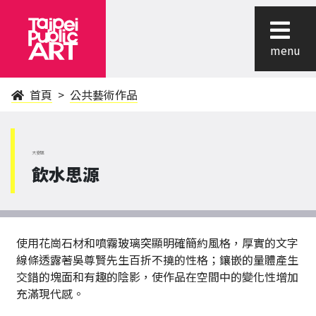
menu
首頁
公共藝術作品
大安區
飲水思源
使用花崗石材和噴霧玻璃突顯明確簡約風格，厚實的文字
線條透露著吳尊賢先生百折不撓的性格；鑲嵌的量體產生
交錯的塊面和有趣的陰影，使作品在空間中的變化性增加
充滿現代感。