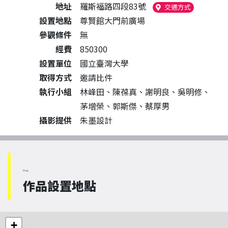
地址
羅斯福路四段83號
（另開新視
交通方式
設置地點
尊賢館大門前廣場
參觀條件
無
經費
850300
設置單位
國立臺灣大學
取得方式
邀請比件
執行小組
林峰田、陳葆真、謝明良、吳明修、
茅增榮、郭斯傑、蔡厚男
攝影提供
朱墨設計
Map
作品設置地點
+