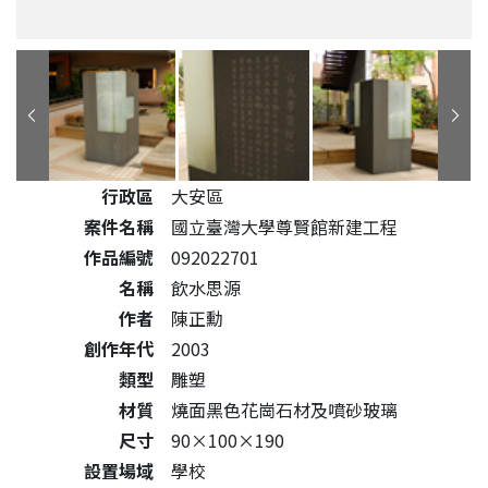
公共藝術作品詳細資料
行政區
大安區
案件名稱
國立臺灣大學尊賢館新建工程
作品編號
092022701
名稱
飲水思源
作者
陳正勳
創作年代
2003
類型
雕塑
材質
燒面黑色花崗石材及噴砂玻璃
尺寸
90×100×190
設置場域
學校