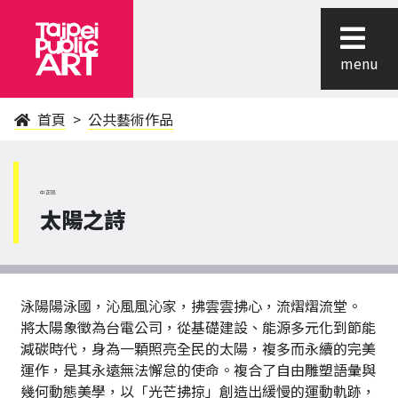
menu
首頁
公共藝術作品
中正區
太陽之詩
泳陽陽泳國，沁風風沁家，拂雲雲拂心，流熠熠流堂。
將太陽象徵為台電公司，從基礎建設、能源多元化到節能
減碳時代，身為一顆照亮全民的太陽，複多而永續的完美
運作，是其永遠無法懈怠的使命。複合了自由雕塑語彙與
幾何動態美學，以「光芒拂掠」創造出緩慢的運動軌跡，