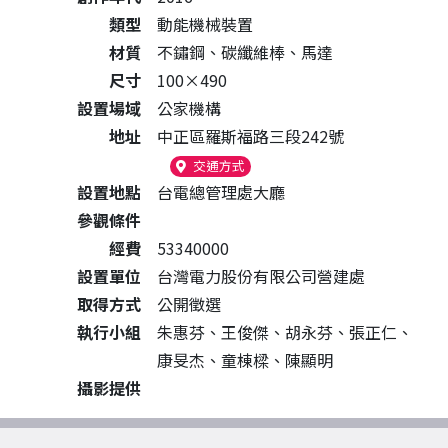
類型
動能機械裝置
材質
不鏽鋼、碳纖維棒、馬達
尺寸
100×490
設置場域
公家機構
地址
中正區羅斯福路三段242號
（另開新視窗）
交通方式
設置地點
台電總管理處大廳
參觀條件
經費
53340000
設置單位
台灣電力股份有限公司營建處
取得方式
公開徵選
執行小組
朱惠芬、王俊傑、胡永芬、張正仁、
康旻杰、童棟樑、陳顯明
攝影提供