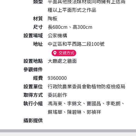
類型
平面其他技法媒材或同時擁有上述兩
種以上平面形式之作品
材質
陶板
尺寸
長680cm、高300cm
設置場域
公家機構
地址
中正區和平西路二段100號
（另開新視窗）
交通方式
設置地點
大廳處之牆面
參觀條件
經費
9360000
設置單位
行政院農業委員會動植物防疫檢疫局
取得方式
委託創作
執行小組
馮海東、李錦文、竇國昌、李乾朗、
蘇瑤華、陳碧琳、郭禎祥
攝影提供