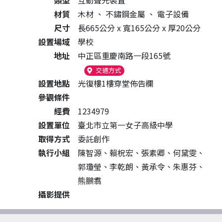
類型
互動聲光裝置
材質
木材
、
不鏽鋼金屬
、
電子設備
尺寸
長665公分 x 寬165公分 x 厚20公分
設置場域
學校
地址
中正區重慶南路一段165號
（另開新視窗）
交通方式
設置地點
光復樓1樓穿堂佈告欄
參觀條件
經費
1234979
設置單位
臺北市立第一女子高級中學
取得方式
委託創作
執行小組
陳智源、賴柷宏、張素卿、何黛雯、
郭瓊瑩、李乾朗、黃承令、朱惠芬、
熊鵬翥
攝影提供