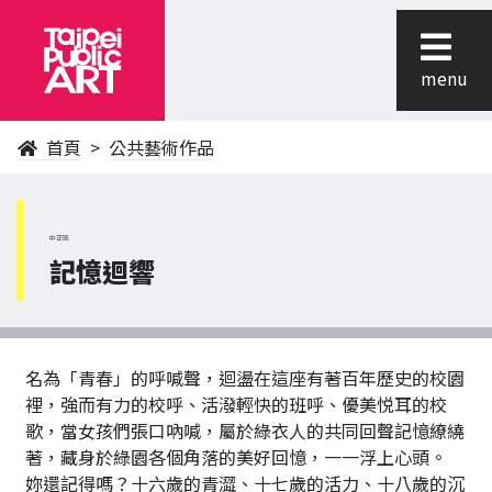
menu
首頁
公共藝術作品
中正區
記憶迴響
名為「青春」的呼喊聲，迴盪在這座有著百年歷史的校園
裡，強而有力的校呼、活潑輕快的班呼、優美悦耳的校
歌，當女孩們張口吶喊，屬於綠衣人的共同回聲記憶繚繞
著，藏身於綠園各個角落的美好回憶，一一浮上心頭。
妳還記得嗎？十六歲的青澀、十七歲的活力、十八歲的沉