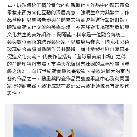
式，展現傳統工藝於當代的創新轉化。作品中的龍形意象
承載東西方文化互動的深層寓意，強調生命力與繁榮；作
品基座則以臺灣老碗與荷蘭臺夫特藍瓷盤進行設計對話，
體現臺荷文化交流的美學語境，亦寄託對市場蓬勃發展與
文化共生的美好期許。 阿爾諾·科寧是一位融合傳統工
藝與數位藝術的跨界藝術家，以玻璃馬賽克、陶瓷和彩色
玻璃結合電腦圖像創作公共藝術，藉此激發社區自豪感並
促進文化交流。 代表作包括有「全球最美菜市場」之稱
的荷蘭鹿特丹市場，市場天花板繪有壯觀的巨幅壁畫《豐
饒之角》，向17世紀荷蘭靜物畫致敬，是歐洲最大的室內
藝術作品之一，動畫與陶瓷作品更獲龐畢度中心及荷蘭國
家博物館典藏，藝術成就在歐洲公共藝術領域具有高度代
表性。