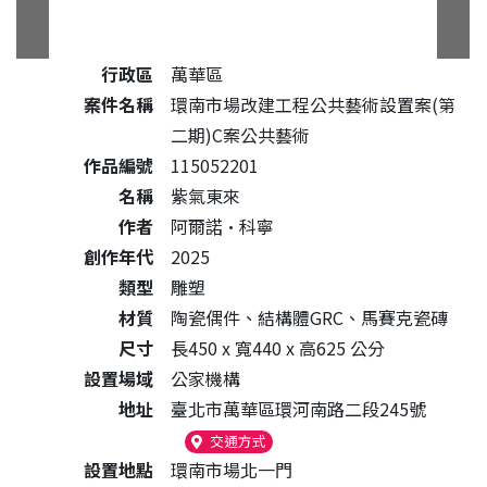
公共藝術作品詳細資料
行政區
萬華區
案件名稱
環南市場改建工程公共藝術設置案(第
二期)C案公共藝術
作品編號
115052201
名稱
紫氣東來
作者
阿爾諾·科寧
創作年代
2025
類型
雕塑
材質
陶瓷偶件、結構體GRC、馬賽克瓷磚
尺寸
長450 x 寬440 x 高625 公分
設置場域
公家機構
地址
臺北市萬華區環河南路二段245號
（另開新視窗）
交通方式
設置地點
環南市場北一門