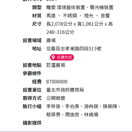
類型
雕塑 環境藝術裝置、聲光機裝置
材質
馬達
、
不銹鋼
、
燈光
、
音響
尺寸
長2,078公分 x 寬1,061公分 x 高
248~316公分
設置場域
廣場
地址
信義區忠孝東路四段515號
（另開新視窗）
交通方式
設置地點
巨蛋廣場
參觀條件
經費
87000000
設置單位
臺北市政府體育局
取得方式
公開徵選
執行小組
李榮晉、李伯熹、游冉琪、陳振輝、
蔡厚男、周逸傑、林甫珊
攝影提供