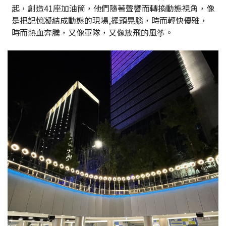
起，創造41座加油筒，他們隨著聲響而轉換動態視角，像
是把記憶凝結成動態的現場,擺頭晃腦，時而輕快優雅，
時而熱血奔騰，又像軍隊，又像放飛的風筝。