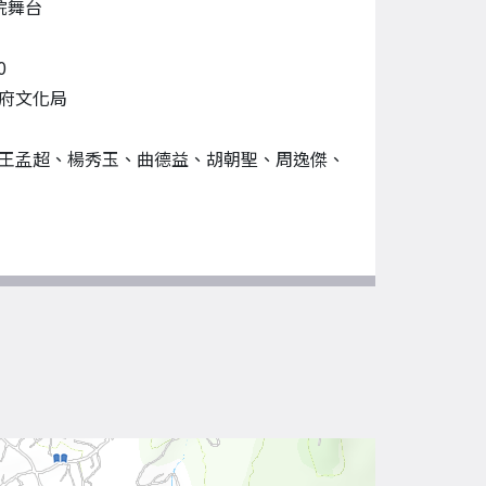
院舞台
0
府文化局
王孟超、楊秀玉、曲德益、胡朝聖、周逸傑、