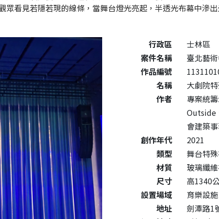
觀眾看見若隱若現的線條，當舞台燈光亮起，半透光布幕中滲出
公共藝術作品詳細資料
行政區
士林區
案件名稱
臺北藝術
作品編號
1131101
名稱
大劇院特
作者
專案統籌
Outside
會建築
創作年代
2021
類型
舞台特殊
材質
玻璃纖
尺寸
高1340公
設置場域
育樂設施
地址
劍潭路1