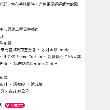
光影：當布幕移動時，光線更是翩翩起舞的躍
中心興建工程公共藝術
01
殊布幕
:帝門藝術教育基金會
、
設計團隊:Inside
、dUCKS Sceno Curtain
、
設計顧問:OMA大都
事務所
、
系統製造:Gerriets GmbH
布幕
維布料
、
淡藍紗
、
遮光簾
分 x 寬2100公分
號
（另開新視窗）
交通方式