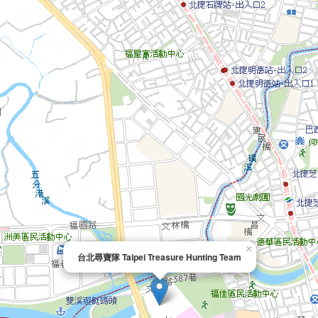
×
台北尋寶隊 Taipei Treasure Hunting Team