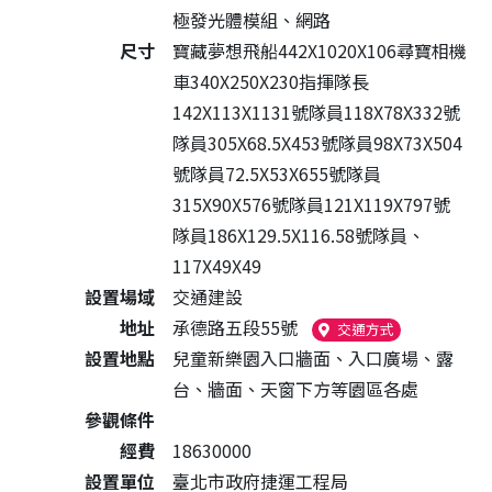
極發光體模組、網路
尺寸
寶藏夢想飛船442X1020X106尋寶相機
車340X250X230指揮隊長
142X113X1131號隊員118X78X332號
隊員305X68.5X453號隊員98X73X504
號隊員72.5X53X655號隊員
315X90X576號隊員121X119X797號
隊員186X129.5X116.58號隊員、
117X49X49
設置場域
交通建設
地址
承德路五段55號
（另開新視窗
交通方式
設置地點
兒童新樂園入口牆面、入口廣場、露
台、牆面、天窗下方等園區各處
參觀條件
經費
18630000
設置單位
臺北市政府捷運工程局