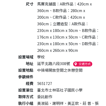
尺寸
馬賽克舖面：A款作品：420cm x
360cm、B款作品：280cm x
200cm、C款作品：420cm x
360cm；立體造型：A款作品：
230cm x 180cm x 50cm、B款作品：
176cm x 130cm x 50cm、C款作品：
230cm x 180cm x 50cm、D款作品：
260cm x 260cm x 90cm
設置場域
學校
地址
延平北路六段308號
（另開新視
交通方式
設置地點
中操場開放空間之休憩空間
參觀條件
經費
5651727
設置單位
臺北市士林區社子國民小學
取得方式
委託創作
執行小組
黃淑茹、謝明祥、黃正欽、莊 普、張