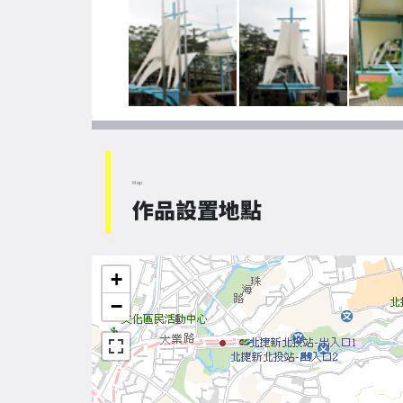
Map
作品設置地點
+
−