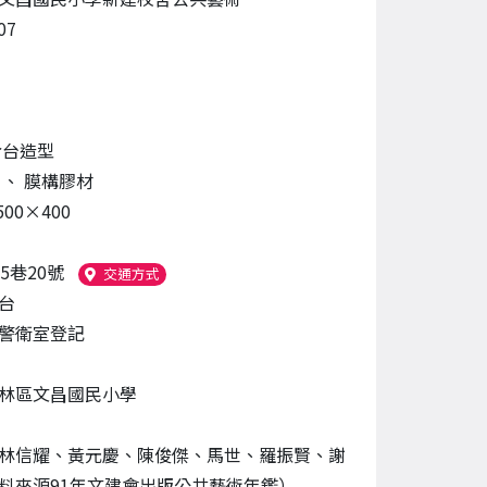
07
令台造型
料
、
膜構膠材
500×400
5巷20號
（另開新視窗）
交通方式
台
警衛室登記
林區文昌國民小學
林信耀、黃元慶、陳俊傑、馬世、羅振賢、謝
料來源91年文建會出版公共藝術年鑑）