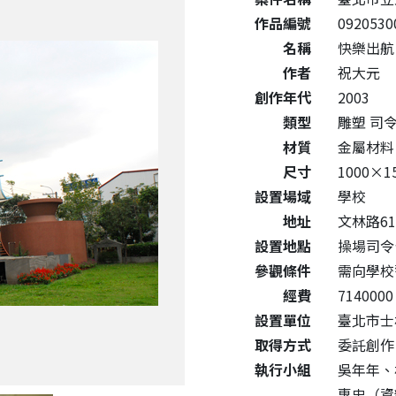
作品編號
0920530
名稱
快樂出航
作者
祝大元
創作年代
2003
類型
雕塑 司
材質
金屬材
尺寸
1000×1
設置場域
學校
地址
文林路61
設置地點
操場司令
參觀條件
需向學校
經費
7140000
設置單位
臺北市士
取得方式
委託創作
執行小組
吳年年、
惠忠（資