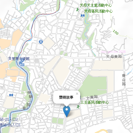
×
欒樹故事