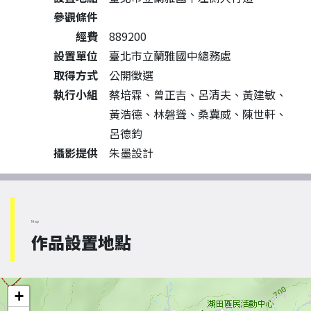
參觀條件
經費
889200
設置單位
臺北市立蘭雅國中總務處
取得方式
公開徵選
執行小組
蔡培霖、曾正吉、呂清夫、黃建敏、
黃浩德、林磐聳、桑冀威、陳世軒、
呂德鈞
攝影提供
朱墨設計
Map
作品設置地點
+