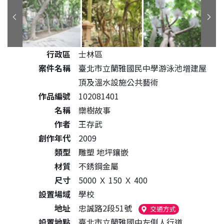
公共藝術作品詳細資料
行政區
士林區
案件名稱
臺北市立蘭雅國民中學游泳池增建屋
頂及溫水設施公共藝術
作品編號
102081401
名稱
欒樹故事
作者
王存武
創作年代
2009
類型
雕塑 地坪鑲嵌
材質
不銹鋼金屬
尺寸
5000 Ｘ 150 Ｘ 400
設置場域
學校
地址
忠誠路2段51號
（另開新視窗）
交通方式
設置地點
臺北市立蘭雅國中左側人行道