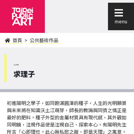
menu
首頁
公共藝術作品
士林區
求理子
初進陽明之學子，如同飽滿圓渾的種子，人生的光明願景
與未來將在知識沃土冮萌芽，師長的教誨與同儕之情正是
最好的肥料。種子外型的金屬材質具有現代感，其外觀如
同明鏡，注視作品使是注視自己、探索本心。有陽明先生
所言「心即理也。此心無私慾之蔽，即是天理」之寓意。