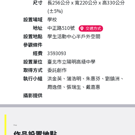
尺寸
長256公分 x 寬220公分 x 高330公分
(±5%)
設置場域
學校
地址
中正路510號
（另開新視窗）
交通方式
設置地點
學生活動中心半戶外空間
參觀條件
經費
3593093
設置單位
臺北市立陽明高級中學
取得方式
委託創作
執行小組
洪金英、蒲浩明、朱惠芬、劉鎮洲、
周逸傑、張瑞生、戴嘉惠
攝影提供
Map
作品設置地點