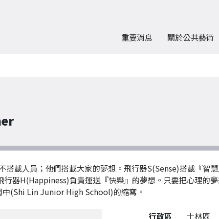
重要消息
關於公共藝術
er
載人員；他們搭載大家的夢想。飛行器S(Sense)搭載『智慧』
想、飛行器H(Happiness)負責運送『快樂』的夢想。只要把
Lin Junior High School)的縮寫。
公共藝術作品詳細資料
行政區
士林區