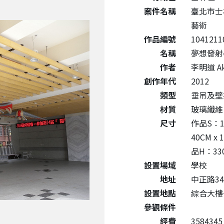
案件名稱
臺北市士
藝術
作品編號
1041211
名稱
夢想發射器 
作者
李明道 Ak
創作年代
2012
類型
垂吊及壁
材質
玻璃纖維
尺寸
作品S：10
40CM x
品H：330
設置場域
學校
地址
中正路34
設置地點
綜合大樓
參觀條件
經費
3584345