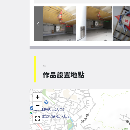
Map
作品設置地點
+
−