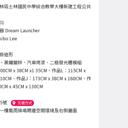
林區士林國民中學綜合教學大樓新建工程公共
01
Dream Launcher
ibo Lee
掛造形
、黑鐵鍍鋅、汽車烤漆、二極發光體模組
0CM x 38CM x1 35CM、作品L：115CM x
 110CM、作品J：173CM x 38CM x 160CM、作
CM x 45CM x 130CM
5號
（另開新視窗）
交通方式
一樓風雨操場周邊空間環境及右側牆面