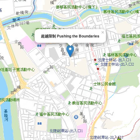
×
超越限制 Pushing the Boundaries