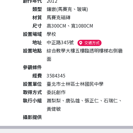
創作年代
2012
類型
鑲嵌(馬賽克、玻璃)
材質
馬賽克磁磚
尺寸
高300CM、寬1080CM
設置場域
學校
地址
中正路345號
（另開新視窗）
交通方式
設置地點
綜合教學大樓五樓臨透明樓梯右側牆
面
參觀條件
經費
3584345
設置單位
臺北市士林區士林國民中學
取得方式
委託創作
執行小組
蕭梨梨、唐弘雄、張正仁、石瑞仁、
黃健敏
攝影提供