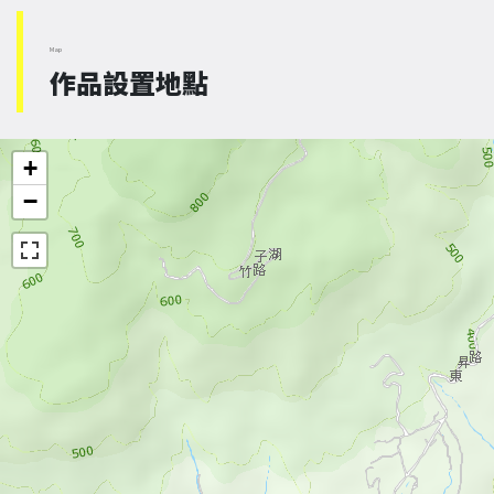
Map
作品設置地點
+
−