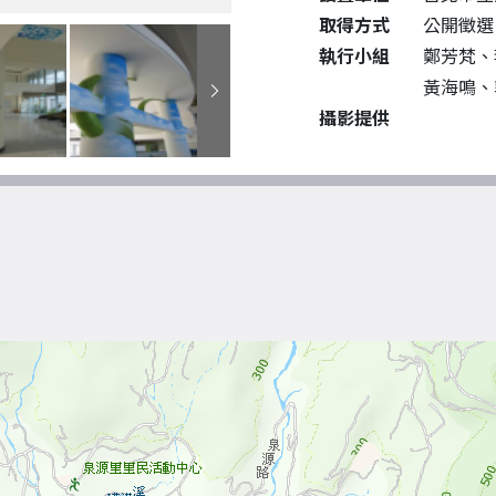
取得方式
公開徵選
執行小組
鄭芳梵、
黃海鳴、
攝影提供