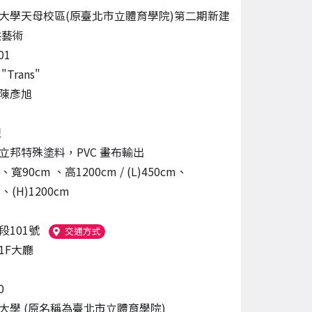
大學天母校區(原臺北市立體育學院)第二期新建
共藝術
01
Trans"
陳彥旭
塑
立邦特殊塗料，PVC 畫布輸出
、寬90cm 、高1200cm / (L)450cm、
m、(H)1200cm
段101號
（另開新視窗）
交通方式
1F大廳
0
大學 (原名稱為臺北市立體育學院)