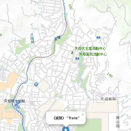
×
《凌限》 "Trans"