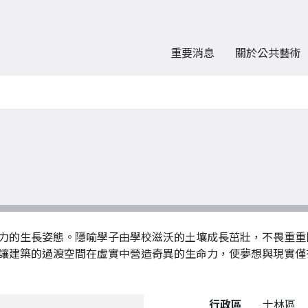
重要消息
關於公共藝術
力的生長姿態。隱喻學子由學校滋沃的土壤成長茁壯，不畏重重
讓建築的過渡空間在虛實中營造奇異的生命力，使夢想與現實僅
公共藝術作品詳細資料
行政區
士林區