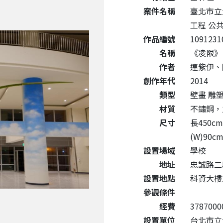
案件名稱
臺北市立
工程 公
作品編號
1091231
名稱
《凌限》 "
作者
連紫伊、
創作年代
2014
類型
壁畫 雕
材質
不鏽鋼，
尺寸
長450cm
(W)90c
設置場域
學校
地址
忠誠路二
設置地點
科資大樓
參觀條件
經費
3787000
設置單位
台北市立