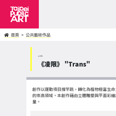
首頁
公共藝術作品
士林區
《凌限》 "Trans"
創作以運動項目撐竿跳，轉化為植物極富生命
的崇高領域。本創作藉由立體雕塑與平面彩繪
量。